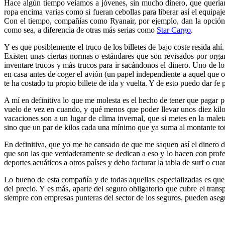
Hace algún tiempo veíamos a jóvenes, sin mucho dinero, que querían v
ropa encima varias como si fueran cebollas para liberar así el equipaj
Con el tiempo, compañías como Ryanair, por ejemplo, dan la opción 
como sea, a diferencia de otras más serias como
Star Cargo
.
Y es que posiblemente el truco de los billetes de bajo coste resida a
Existen unas ciertas normas o estándares que son revisados por orga
inventare trucos y más trucos para ir sacándonos el dinero. Uno de lo
en casa antes de coger el avión (un papel independiente a aquel que o
te ha costado tu propio billete de ida y vuelta. Y de esto puedo dar f
A mí en definitiva lo que me molesta es el hecho de tener que pagar p
vuelo de vez en cuando, y qué menos que poder llevar unos diez kilos
vacaciones son a un lugar de clima invernal, que si metes en la malet
sino que un par de kilos cada una mínimo que ya suma al montante tot
En definitiva, que yo me he cansado de que me saquen así el dinero de
que son las que verdaderamente se dedican a eso y lo hacen con profes
deportes acuáticos a otros países y debo facturar la tabla de surf o cua
Lo bueno de esta compañía y de todas aquellas especializadas es que o
del precio. Y es más, aparte del seguro obligatorio que cubre el transp
siempre con empresas punteras del sector de los seguros, pueden aseg