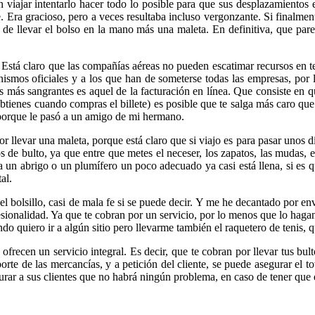
iajar intentarlo hacer todo lo posible para que sus desplazamientos e
e. Era gracioso, pero a veces resultaba incluso vergonzante. Si finalme
de llevar el bolso en la mano más una maleta. En definitiva, que pare
hí. Está claro que las compañías aéreas no pueden escatimar recursos en 
nismos oficiales y a los que han de someterse todas las empresas, por
s más sangrantes es aquel de la facturación en línea. Que consiste en qu
btienes cuando compras el billete) es posible que te salga más caro que
e porque le pasó a un amigo de mi hermano.
or llevar una maleta, porque está claro que si viajo es para pasar uno
 de bulto, ya que entre que metes el neceser, los zapatos, las mudas, e
a un abrigo o un plumífero un poco adecuado ya casi está llena, si es 
al.
l bolsillo, casi de mala fe si se puede decir. Y me he decantado por e
ionalidad. Ya que te cobran por un servicio, por lo menos que lo hagan
ndo quiero ir a algún sitio pero llevarme también el raquetero de tenis, 
frecen un servicio integral. Es decir, que te cobran por llevar tus bul
orte de las mercancías, y a petición del cliente, se puede asegurar el t
urar a sus clientes que no habrá ningún problema, en caso de tener que 