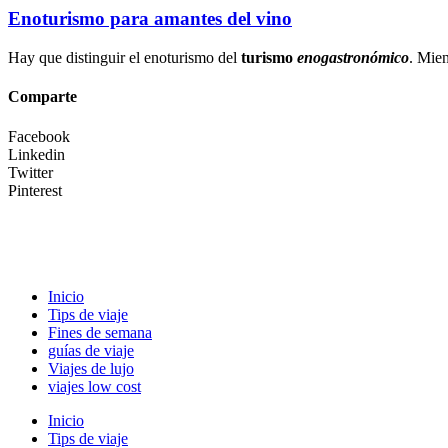
Enoturismo para amantes del vino
Hay que distinguir el enoturismo del
turismo
enogastronómico
. Mien
Comparte
Facebook
Linkedin
Twitter
Pinterest
Inicio
Tips de viaje
Fines de semana
guías de viaje
Viajes de lujo
viajes low cost
Inicio
Tips de viaje