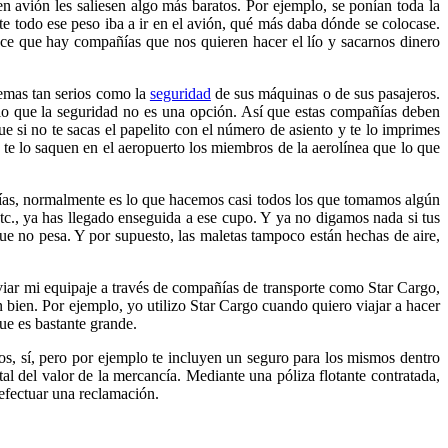
n avión les saliesen algo más baratos. Por ejemplo, se ponían toda la
nte todo ese peso iba a ir en el avión, qué más daba dónde se colocase.
ce que hay compañías que nos quieren hacer el lío y sacarnos dinero
temas tan serios como la
seguridad
de sus máquinas o de sus pasajeros.
 lo que la seguridad no es una opción. Así que estas compañías deben
e si no te sacas el papelito con el número de asiento y te lo imprimes
 te lo saquen en el aeropuerto los miembros de la aerolínea que lo que
s días, normalmente es lo que hacemos casi todos los que tomamos algún
tc., ya has llegado enseguida a ese cupo. Y ya no digamos nada si tus
que no pesa. Y por supuesto, las maletas tampoco están hechas de aire,
nviar mi equipaje a través de compañías de transporte como Star Cargo,
 bien. Por ejemplo, yo utilizo Star Cargo cuando quiero viajar a hacer
que es bastante grande.
tos, sí, pero por ejemplo te incluyen un seguro para los mismos dentro
otal del valor de la mercancía. Mediante una póliza flotante contratada,
efectuar una reclamación.