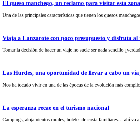
El queso manchego, un reclamo para visitar esta zona
Una de las principales características que tienen los quesos manchegos
Viaja a Lanzarote con poco presupuesto y disfruta al
Tomar la decisión de hacer un viaje no suele ser nada sencillo ¿verdad
Las Hurdes, una oportunidad de llevar a cabo un viaje
Nos ha tocado vivir en una de las épocas de la evolución más compli
La esperanza recae en el turismo nacional
Campings, alojamientos rurales, hoteles de costa familiares… ahí va a r