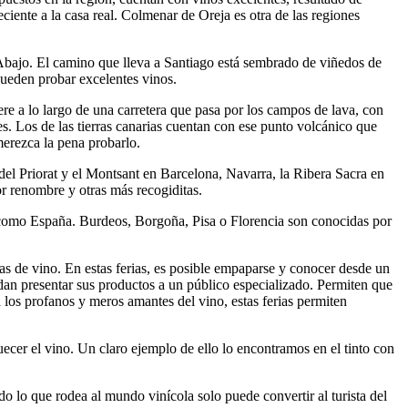
ciente a la casa real. Colmenar de Oreja es otra de las regiones
Abajo. El camino que lleva a Santiago está sembrado de viñedos de
pueden probar excelentes vinos.
ere a lo largo de una carretera que pasa por los campos de lava, con
s. Los de las tierras canarias cuentan con ese punto volcánico que
merezca la pena probarlo.
del Priorat y el Montsant en Barcelona, Navarra, la Ribera Sacra en
 renombre y otras más recogiditas.
 como España. Burdeos, Borgoña, Pisa o Florencia son conocidas por
as de vino. En estas ferias, es posible empaparse y conocer desde un
dan presentar sus productos a un público especializado. Permiten que
 los profanos y meros amantes del vino, estas ferias permiten
cer el vino. Un claro ejemplo de ello lo encontramos en el tinto con
o lo que rodea al mundo vinícola solo puede convertir al turista del