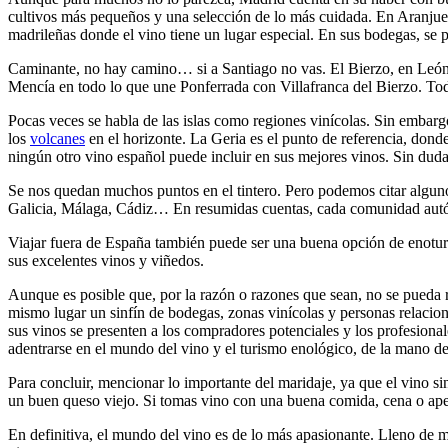
cultivos más pequeños y una selección de lo más cuidada. En Aranjuez s
madrileñas donde el vino tiene un lugar especial. En sus bodegas, se 
Caminante, no hay camino… si a Santiago no vas. El Bierzo, en León,
Mencía en todo lo que une Ponferrada con Villafranca del Bierzo. Tod
Pocas veces se habla de las islas como regiones vinícolas. Sin embargo
los
volcanes
en el horizonte. La Geria es el punto de referencia, dond
ningún otro vino español puede incluir en sus mejores vinos. Sin duda
Se nos quedan muchos puntos en el tintero. Pero podemos citar algunos
Galicia, Málaga, Cádiz… En resumidas cuentas, cada comunidad autón
Viajar fuera de España también puede ser una buena opción de enotur
sus excelentes vinos y viñedos.
Aunque es posible que, por la razón o razones que sean, no se pueda r
mismo lugar un sinfín de bodegas, zonas vinícolas y personas relacion
sus vinos se presenten a los compradores potenciales y los profesional
adentrarse en el mundo del vino y el turismo enológico, de la mano de
Para concluir, mencionar lo importante del maridaje, ya que el vino 
un buen queso viejo. Si tomas vino con una buena comida, cena o aper
En definitiva, el mundo del vino es de lo más apasionante. Lleno de ma