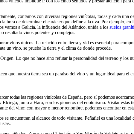
unos viñedos implique ir con los cinco sentidos y prestar atención para co
adamente, contamos con diversas regiones vinícolas, todas y cada una de 
a la hora de determinar el carácter que define a la uva. Por ejemplo, en
os vamos a Galicia, la influencia del Atlántico, unida a los
suelos granít
omo resultado vinos potentes y complejos.
borar vinos únicos. La relación entre tierra y vid es esencial para comp
ta un vino, se prueba la tierra y el clima de donde procede.
rigen. Lo que no hace sino refutar la personalidad del terreno y los n
en que nuestra tierra sea un paraíso del vino y un lugar ideal para el e
barcar todas las regiones vinícolas de España, pero sí podemos acercar
Elciego, junto a Haro, son los pioneros del enoturismo. Visitar estas tie
amante del vino; con mayor o menor renombre, podemos encontrar en esta
 se encuentran al alcance de todo visitante. Peñafiel es una localidad
istas.
nos viñedos. Zonas como Chinchón o San Martín de Valdeiglesias, opue