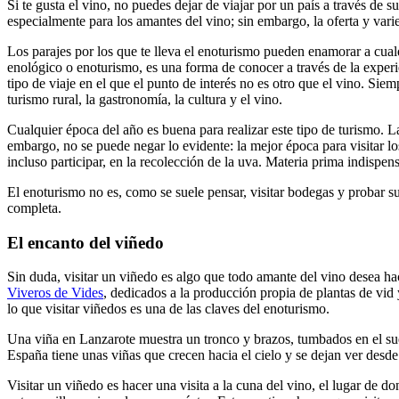
Si te gusta el vino, no puedes dejar de viajar por un país a través de
especialmente para los amantes del vino; sin embargo, la oferta y vari
Los parajes por los que te lleva el enoturismo pueden enamorar a cualq
enológico o enoturismo, es una forma de conocer a través de la experien
tipo de viaje en el que el punto de interés no es otro que el vino. S
turismo rural, la gastronomía, la cultura y el vino.
Cualquier época del año es buena para realizar este tipo de turismo. L
embargo, no se puede negar lo evidente: la mejor época para visitar los
incluso participar, en la recolección de la uva. Materia prima indispen
El enoturismo no es, como se suele pensar, visitar bodegas y probar s
completa.
El encanto del viñedo
Sin duda, visitar un viñedo es algo que todo amante del vino desea 
Viveros de Vides
, dedicados a la producción propia de plantas de vid
lo que visitar viñedos es una de las claves del enoturismo.
Una viña en Lanzarote muestra un tronco y brazos, tumbados en el suel
España tiene unas viñas que crecen hacia el cielo y se dejan ver desde
Visitar un viñedo es hacer una visita a la cuna del vino, el lugar de d