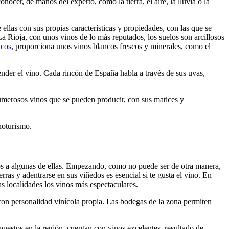
nocer, de manos del experto, cómo la tierra, el aire, la lluvia o la
ellas con sus propias características y propiedades, con las que se
 La Rioja, con unos vinos de lo más reputados, los suelos son arcillosos
icos
, proporciona unos vinos blancos frescos y minerales, como el
render el vino. Cada rincón de España habla a través de sus uvas,
umerosos vinos que se pueden producir, con sus matices y
noturismo.
nos a algunas de ellas. Empezando, como no puede ser de otra manera,
rras y adentrarse en sus viñedos es esencial si te gusta el vino. En
s localidades los vinos más espectaculares.
 con personalidad vinícola propia. Las bodegas de la zona permiten
stos en la región, cuentan con vinos excelentes, resultado de