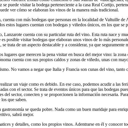
e puede visitar la bodega perteneciente a la casa Real Cortijo, pertene
puede ver cómo se elaboran los vinos de la manera más tradicional.
 cuenta con más bodegas que personas en la localidad de Valtuille de 
os estos lugares cuentan con bodegas y viñedos únicos, en los que se 
, Lanzarote cuenta con su particular ruta del vino. Esta ruta nace y mu
e es posible visitar bodegas que elaboran unos vinos de lo más personale
, se trata de un aspecto destacable y a considerar, ya que seguramente 
 lugares que merecen la pena visitar en busca del mejor vino: la zona 
oma cuenta con sus propios caldos y zonas de viñedo, unas con mayor
ismo. No vamos a negar que Italia y Francia son cunas del vino, tanto
ealizar un viaje como es debido. En ese caso, podemos acudir a las feri
adas con el sector. Se trata de eventos únicos para que las bodegas pue
es del sector, conecten y se proporcionen la información necesaria. Para
 los que saben.
sin gastronomía se queda pobre. Nada como un buen maridaje para enrique
itivo, sabrá mejor.
tices y detalles, como los propios vinos. Adentrarse en él y conocer tod