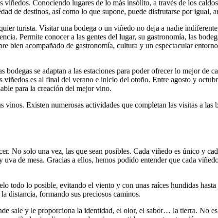
 sus viñedos. Conociendo lugares de lo más insólito, a través de los cald
edad de destinos, así como lo que supone, puede disfrutarse por igual, 
uier turista. Visitar una bodega o un viñedo no deja a nadie indiferent
cia. Permite conocer a las gentes del lugar, su gastronomía, las bodegas
iempre bien acompañado de gastronomía, cultura y un espectacular entorn
as bodegas se adaptan a las estaciones para poder ofrecer lo mejor de c
 viñedos es al final del verano e inicio del otoño. Entre agosto y octubr
sable para la creación del mejor vino.
us vinos. Existen numerosas actividades que completan las visitas a las
hacer. No solo una vez, las que sean posibles. Cada viñedo es único y
 y uva de mesa. Gracias a ellos, hemos podido entender que cada viñedo,
o todo lo posible, evitando el viento y con unas raíces hundidas hasta
 la distancia, formando sus preciosos caminos.
onde sale y le proporciona la identidad, el olor, el sabor… la tierra. No