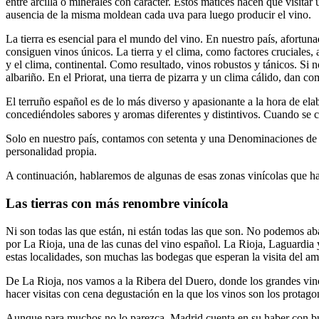
entre arcilla o minerales con carácter. Estos matices hacen que visitar 
ausencia de la misma moldean cada uva para luego producir el vino.
La tierra es esencial para el mundo del vino. En nuestro país, afortun
consiguen vinos únicos. La tierra y el clima, como factores cruciales, 
y el clima, continental. Como resultado, vinos robustos y tánicos. Si n
albariño. En el Priorat, una tierra de pizarra y un clima cálido, dan c
El terruño español es de lo más diverso y apasionante a la hora de ela
concediéndoles sabores y aromas diferentes y distintivos. Cuando se ca
Solo en nuestro país, contamos con setenta y una Denominaciones de O
personalidad propia.
A continuación, hablaremos de algunas de esas zonas vinícolas que hac
Las tierras con más renombre vinícola
Ni son todas las que están, ni están todas las que son. No podemos a
por La Rioja, una de las cunas del vino español. La Rioja, Laguardia y 
estas localidades, son muchas las bodegas que esperan la visita del 
De La Rioja, nos vamos a la Ribera del Duero, donde los grandes vinos
hacer visitas con cena degustación en la que los vinos son los protagon
Aunque para muchos no lo parezca, Madrid cuenta en su haber con bue