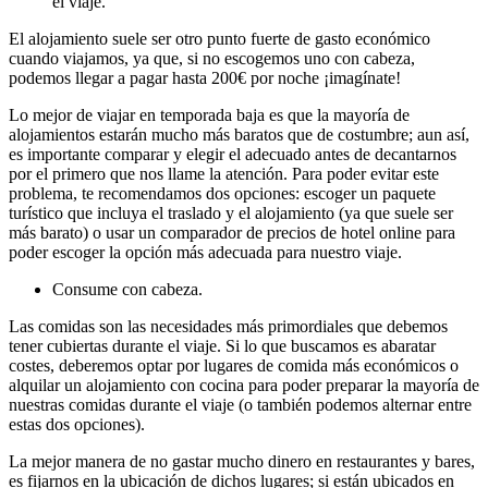
el viaje.
El alojamiento suele ser otro punto fuerte de gasto económico
cuando viajamos, ya que, si no escogemos uno con cabeza,
podemos llegar a pagar hasta 200€ por noche ¡imagínate!
Lo mejor de viajar en temporada baja es que la mayoría de
alojamientos estarán mucho más baratos que de costumbre; aun así,
es importante comparar y elegir el adecuado antes de decantarnos
por el primero que nos llame la atención. Para poder evitar este
problema, te recomendamos dos opciones: escoger un paquete
turístico que incluya el traslado y el alojamiento (ya que suele ser
más barato) o usar un comparador de precios de hotel online para
poder escoger la opción más adecuada para nuestro viaje.
Consume con cabeza.
Las comidas son las necesidades más primordiales que debemos
tener cubiertas durante el viaje. Si lo que buscamos es abaratar
costes, deberemos optar por lugares de comida más económicos o
alquilar un alojamiento con cocina para poder preparar la mayoría de
nuestras comidas durante el viaje (o también podemos alternar entre
estas dos opciones).
La mejor manera de no gastar mucho dinero en restaurantes y bares,
es fijarnos en la ubicación de dichos lugares; si están ubicados en