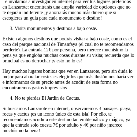
Te invitamos a investigar en internet para ver tus lugares preferidos
en Lanzarote; encontrarás una amplia variedad de opciones que no
te dejarán indiferente ¡y ahorrarás mucho más dinero que si
escogieras un guía para cada monumento o destino!
Visita monumentos y destinos a bajo coste.
Existen algunos destinos que podrás visitar a bajo coste, como es el
caso del parque nacional de Timanfaya (el cual no te recomendamos
perderte). La entrada 12€ por persona, pero merece muchísimo la
pena ya que engloba muchas cosas durante su visita; recuerda que lo
principal es no derrochar ¡y esto no lo es!
Hay muchos lugares bonitos que ver en Lanzarote, pero sin duda lo
mejor para abaratar costes es elegir los que más ilusión nos haría ver
e informarnos de su precio antes de acudir; de esta forma no
encontraremos gastos imprevistos.
No te pierdas El Jardín de Cactus.
Si buscamos Lanzarote en internet, observaremos 3 paisajes: playa,
rocas y cactus ¡es un icono único de esta isla! Por ello, te
recomendamos acudir a este destino tan emblemático y mágico, ya
que la entrada solo cuesta 7€ por adulto y 4€ por niño ¡merece
muchísimo la pena!