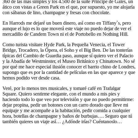
360 de las más simples y los 4.500 de la suite Príncipe de Gales, un
ático con vistas a Green Park en el que, por supuesto, yo me alojaría
con sábanas de lino, champagne y fresas con chocolate.
En Harrods me dejaré un buen dinero, así como en Tiffany´s, pero
aunque el lujo es lo que moverá este viaje no puedo dejar de ver el
mercadillo de Candem Town ni el de Portobello en Nothing Hill.
Como turista visitare Hyde Park, la Pequeña Venecia, el Tower
Bridge, Trocadero, la Ópera, el Soho y el Big Ben. De las tonterías
típicas del Cambio de Guardia paso, aunque sí quiero ver el Palacio
y la Abadía de Westminster, el Museo Británico y Chinatown. No sé
por qué me hace especial ilusión conocer el barrio chino de Londres,
supongo que es por la cantidad de películas en las que aparece y que
hemos podido ver desde casa.
Veré, por lo menos tres musicales, y tomaré café en Trafalgar
Square. Quiero sentirme elegante, con el mundo a mis pies y
haciendo todo lo que veo por televisión y que no puedo permitirme:
dejar propina, pedir un botones con un carro dorado que lleve mi
equipaje y me acompañe a la habitación, pedir comida a cualquier
hora, botellas de champagne y baños de burbujas…. Seguro que tú
también quieres un viaje así… ¿Adónde irías? Cuéntanoslo…