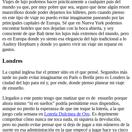
Viajes de lujo podemos hacer prácticamente a cualquier país del
mundo ya que, por muy pobre que sea, seguro que tiene algún resort
maravilloso donde poder dejarnos los billetes, pero cuando pienso
en este tipo de viaje no puedo evitar imaginarme paseando por las
principales capitales de Europa. Sé que en Nueva York podemos
encontrar hoteles que nos dejarían con la boca abierta, y soy
consciente de que Bali tiene los lujos más extremos del mundo, pero
es en Europa donde yo siento esa elegancia del lujo tradicional a lo
Audrey Herpburn y donde yo quiero vivir un viaje sin reparar en
gastos.
Londres
La capital inglesa fue el primer sitio en el que pensé. Segundos más
tarde no pude evitar imaginarme en París o Berlín pero es Londres la
ciudad del lujo para mí y, por ende, donde pienso planear mi viaje
de ensueño.
Llegados a este punto tengo que matizar que es de ensueño porque
ahora mismo “ni en sueños” podría permitirme esos dispendios,
aunque no pierdo la esperanza de que me toque la lotería, a la que
juego cada semana en
Lotería Dulcinea de Oro
. Es deprimente
comprobar cómo nunca me toca nada, ni siquiera la devolución,
pero no puedo evitar pensar que si dejo de jugar a mis números de la
suerte en esa administración en la que empecé a jugar hace ya cinco