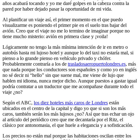
años acabará tocando y yo me daré golpes en la cabeza contra la
pared por haber dejado pasar la oportunidad de mi vida.
Al planificar un viaje así, el primer momento en el que puedo
visualizarme es poniendo el primer pie en el suelo tras bajar del
avión. Creo que el viaje no me lo termino de imaginar porque no
tiene mucho misterio: avión en primera clase y ¡voila!
Lógicamente no tengo la más mínima intención de ir en metro o
autobús hasta mi lujoso hotel y aunque lo del taxi no estaría mal, si
pienso a lo grande pienso en vehículo privado y chófer.
Probablemente contraría a los de
trasladosaeropuertolondres.es
, más
que nada porque los conductores son españoles y como yo en inglés
no sé decir ni “hello” sin que suene mal, me viene de lujo que
hablen mi idioma, nunca mejor dicho. Aunque puestos a gastar igual
podría contratar a un traductor que me acompañase durante todo el
viaje ¿no?
Según el ABC,
los diez hoteles más caros de Londres
están
ubicados en el centro de la capital y digo yo que si son los más
caros, también serán los más lujosos ¿no? Así que tras echar un ojo
al artículo del periódico creo que me decantaría por el Ritz, el
clásico por antonomasia, el que huele a elegancia y a sofisticación.
Los precios no están mal porque las habitaciones oscilan entre los