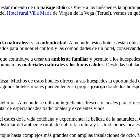
e estar rodeado de un
paisaje idílico
. Ofrece a los huéspedes la oportuni
 del
Hotel rural Villa María
de Virgen de la Vega (Teruel), vemos en qué 
a la naturaleza
y su
autenticidad
. A menudo, estos hoteles están ubic
ados para brindar el confort y las comodidades de un hotel, conservan
o que contribuye a crear un
ambiente familiar
y permite a los huéspedes
edominan los
materiales naturales y los tonos cálidos
. Desde las habita
aleza
. Muchos de estos hoteles ofrecen a sus huéspedes la oportunidad d
 Algunos hoteles rurales pueden tener su propia
granja
donde los huésped
l rural. A menudo se utilizan ingredientes frescos y locales para ofrece
tar de especialidades tradicionales y excelentes vinos.
 estrés de la vida cotidiana y experimentar la belleza de la naturaleza
sfrutar del ambiente rural, descubrir la cultura y las tradiciones locale
tique hasta complejos más grandes con amplias instalaciones de ocio. M