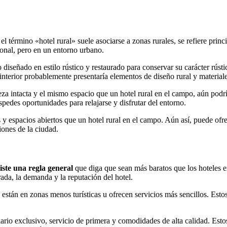
término «hotel rural» suele asociarse a zonas rurales, se refiere princip
ional, pero en un entorno urbano.
co diseñado en estilo rústico y restaurado para conservar su carácter rús
l interior probablemente presentaría elementos de diseño rural y materia
za intacta y el mismo espacio que un hotel rural en el campo, aún podrí
éspedes oportunidades para relajarse y disfrutar del entorno.
s y espacios abiertos que un hotel rural en el campo. Aún así, puede of
ciones de la ciudad.
iste una regla general
que diga que sean más baratos que los hoteles e
rada, la demanda y la reputación del hotel.
 están en zonas menos turísticas u ofrecen servicios más sencillos. Esto
rio exclusivo, servicio de primera y comodidades de alta calidad. Esto