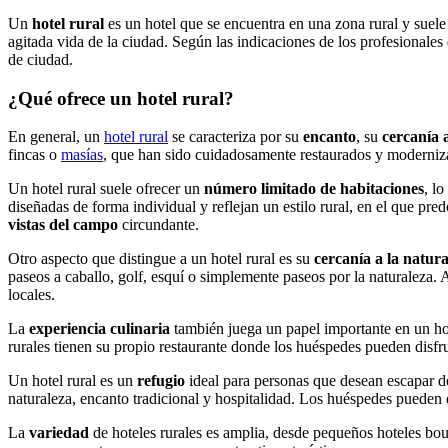
Un
hotel rural
es un hotel que se encuentra en una zona rural y suel
agitada vida de la ciudad. Según las indicaciones de los profesionales
de ciudad.
¿Qué ofrece un hotel rural?
En general, un
hotel rural
se caracteriza por su
encanto
, su
cercanía 
fincas o
masías
, que han sido cuidadosamente restaurados y moderniz
Un hotel rural suele ofrecer un
número limitado de habitaciones
, l
diseñadas de forma individual y reflejan un estilo rural, en el que pr
vistas del campo
circundante.
Otro aspecto que distingue a un hotel rural es su
cercanía a la natur
paseos a caballo, golf, esquí o simplemente paseos por la naturaleza.
locales.
La
experiencia culinaria
también juega un papel importante en un hote
rurales tienen su propio restaurante donde los huéspedes pueden disfru
Un hotel rural es un
refugio
ideal para personas que desean escapar del
naturaleza, encanto tradicional y hospitalidad. Los huéspedes pueden di
La
variedad
de hoteles rurales es amplia, desde pequeños hoteles bou