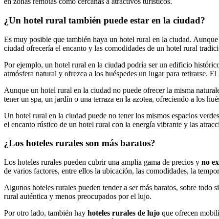
en zonas remotas como cercanas a atractivos turísticos.
¿Un hotel rural también puede estar en la ciudad?
Es muy posible que también haya un hotel rural en la ciudad. Aunque el 
ciudad ofrecería el encanto y las comodidades de un hotel rural tradic
Por ejemplo, un hotel rural en la ciudad podría ser un edificio históri
atmósfera natural y ofrezca a los huéspedes un lugar para retirarse. E
Aunque un hotel rural en la ciudad no puede ofrecer la misma naturale
tener un spa, un jardín o una terraza en la azotea, ofreciendo a los hu
Un hotel rural en la ciudad puede no tener los mismos espacios verde
el encanto rústico de un hotel rural con la energía vibrante y las atrac
¿Los hoteles rurales son más baratos?
Los hoteles rurales pueden cubrir una amplia gama de precios y
no ex
de varios factores, entre ellos la ubicación, las comodidades, la tempo
Algunos hoteles rurales pueden tender a ser más baratos, sobre todo si
rural auténtica y menos preocupados por el lujo.
Por otro lado, también hay
hoteles rurales de lujo
que ofrecen mobilia