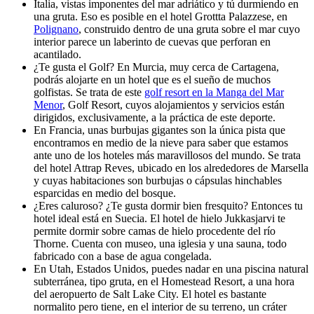
Italia, vistas imponentes del mar adriático y tú durmiendo en
una gruta. Eso es posible en el hotel Grottta Palazzese, en
Polignano
, construido dentro de una gruta sobre el mar cuyo
interior parece un laberinto de cuevas que perforan en
acantilado.
¿Te gusta el Golf? En Murcia, muy cerca de Cartagena,
podrás alojarte en un hotel que es el sueño de muchos
golfistas. Se trata de este
golf resort en la Manga del Mar
Menor
, Golf Resort, cuyos alojamientos y servicios están
dirigidos, exclusivamente, a la práctica de este deporte.
En Francia, unas burbujas gigantes son la única pista que
encontramos en medio de la nieve para saber que estamos
ante uno de los hoteles más maravillosos del mundo. Se trata
del hotel Attrap Reves, ubicado en los alrededores de Marsella
y cuyas habitaciones son burbujas o cápsulas hinchables
esparcidas en medio del bosque.
¿Eres caluroso? ¿Te gusta dormir bien fresquito? Entonces tu
hotel ideal está en Suecia. El hotel de hielo Jukkasjarvi te
permite dormir sobre camas de hielo procedente del río
Thorne. Cuenta con museo, una iglesia y una sauna, todo
fabricado con a base de agua congelada.
En Utah, Estados Unidos, puedes nadar en una piscina natural
subterránea, tipo gruta, en el Homestead Resort, a una hora
del aeropuerto de Salt Lake City. El hotel es bastante
normalito pero tiene, en el interior de su terreno, un cráter