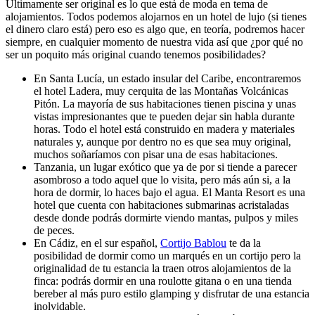
Últimamente ser original es lo que está de moda en tema de
alojamientos. Todos podemos alojarnos en un hotel de lujo (si tienes
el dinero claro está) pero eso es algo que, en teoría, podremos hacer
siempre, en cualquier momento de nuestra vida así que ¿por qué no
ser un poquito más original cuando tenemos posibilidades?
En Santa Lucía, un estado insular del Caribe, encontraremos
el hotel Ladera, muy cerquita de las Montañas Volcánicas
Pitón. La mayoría de sus habitaciones tienen piscina y unas
vistas impresionantes que te pueden dejar sin habla durante
horas. Todo el hotel está construido en madera y materiales
naturales y, aunque por dentro no es que sea muy original,
muchos soñaríamos con pisar una de esas habitaciones.
Tanzania, un lugar exótico que ya de por si tiende a parecer
asombroso a todo aquel que lo visita, pero más aún si, a la
hora de dormir, lo haces bajo el agua. El Manta Resort es una
hotel que cuenta con habitaciones submarinas acristaladas
desde donde podrás dormirte viendo mantas, pulpos y miles
de peces.
En Cádiz, en el sur español,
Cortijo Bablou
te da la
posibilidad de dormir como un marqués en un cortijo pero la
originalidad de tu estancia la traen otros alojamientos de la
finca: podrás dormir en una roulotte gitana o en una tienda
bereber al más puro estilo glamping y disfrutar de una estancia
inolvidable.