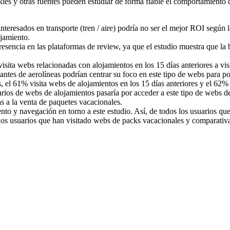
okies y otras fuentes pueden estudiar de forma fiable el comportamiento 
 interesados en transporte (tren / aire) podría no ser el mejor ROI según
ojamiento.
resencia en las plataformas de review, ya que el estudio muestra que la
ita webs relacionadas con alojamientos en los 15 días anteriores a visita
nciantes de aerolíneas podrían centrar su foco en este tipo de webs para p
, el 61% visita webs de alojamientos en los 15 días anteriores y el 62%
tarios de webs de alojamientos pasaría por acceder a este tipo de webs 
s a la venta de paquetes vacacionales.
 y navegación en torno a este estudio. Así, de todos los usuarios qu
os usuarios que han visitado webs de packs vacacionales y comparativa