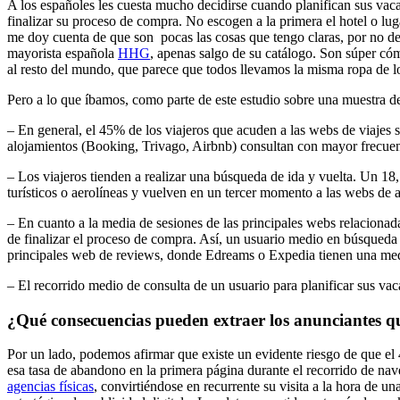
A los españoles les cuesta mucho decidirse cuando planifican sus vacac
finalizar su proceso de compra. No escogen a la primera el hotel o lu
me doy cuenta de que son pocas las cosas que tengo claras, por no dec
mayorista española
HHG
, apenas salgo de su catálogo. Son súper cóm
al resto del mundo, que parece que todos llevamos la misma ropa de l
Pero a lo que íbamos, como parte de este estudio sobre una muestra de
– En general, el 45% de los viajeros que acuden a las webs de viajes
alojamientos (Booking, Trivago, Airbnb) consultan con mayor frecuen
– Los viajeros tienden a realizar una búsqueda de ida y vuelta. Un 18
turísticos o aerolíneas y vuelven en un tercer momento a las webs de 
– En cuanto a la media de sesiones de las principales webs relacionadas
de finalizar el proceso de compra. Así, un usuario medio en búsqueda 
principales web de reviews, donde Edreams o Expedia tienen una medi
– El recorrido medio de consulta de un usuario para planificar sus vac
¿Qué consecuencias pueden extraer los anunciantes que
Por un lado, podemos afirmar que existe un evidente riesgo de que el 
esa tasa de abandono en la primera página durante el recorrido de na
agencias físicas
, convirtiéndose en recurrente su visita a la hora de 