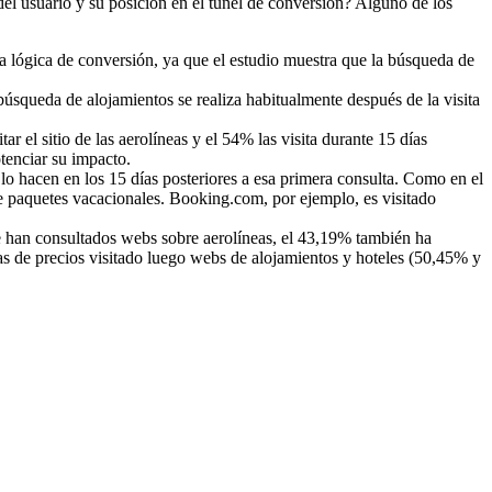
del usuario y su posición en el túnel de conversión? Alguno de los
 la lógica de conversión, ya que el estudio muestra que la búsqueda de
 búsqueda de alojamientos se realiza habitualmente después de la visita
r el sitio de las aerolíneas y el 54% las visita durante 15 días
otenciar su impacto.
 lo hacen en los 15 días posteriores a esa primera consulta. Como en el
de paquetes vacacionales. Booking.com, por ejemplo, es visitado
e han consultados webs sobre aerolíneas, el 43,19% también ha
s de precios visitado luego webs de alojamientos y hoteles (50,45% y