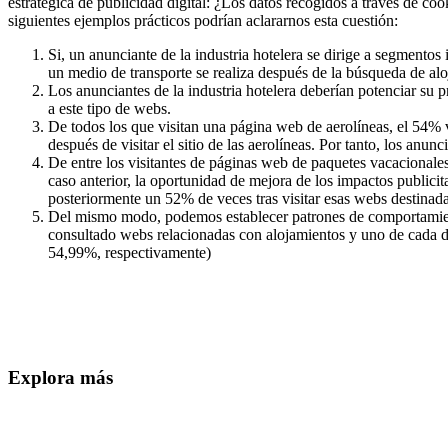
estratégica de publicidad digital: ¿Los datos recogidos a través de co
siguientes ejemplos prácticos podrían aclararnos esta cuestión:
Si, un anunciante de la industria hotelera se dirige a segmentos
un medio de transporte se realiza después de la búsqueda de al
Los anunciantes de la industria hotelera deberían potenciar su p
a este tipo de webs.
De todos los que visitan una página web de aerolíneas, el 54% vis
después de visitar el sitio de las aerolíneas. Por tanto, los anu
De entre los visitantes de páginas web de paquetes vacacionales
caso anterior, la oportunidad de mejora de los impactos publici
posteriormente un 52% de veces tras visitar esas webs destinada
Del mismo modo, podemos establecer patrones de comportamiento
consultado webs relacionadas con alojamientos y uno de cada d
54,99%, respectivamente)
Explora más