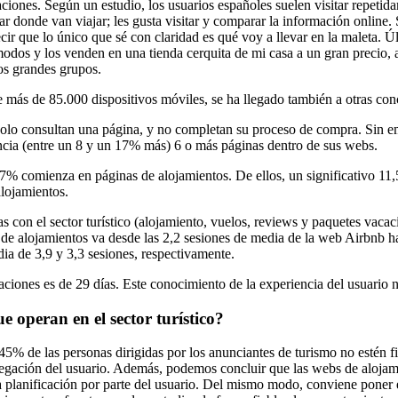
iones. Según un estudio, los usuarios españoles suelen visitar repetida
gar donde van viajar; les gusta visitar y comparar la información onlin
ir que lo único que sé con claridad es qué voy a llevar en la maleta. 
odos y los venden en una tienda cerquita de mi casa a un gran precio, 
os grandes grupos.
 más de 85.000 dispositivos móviles, se ha llegado también a otras conc
 solo consultan una página, y no completan su proceso de compra. Sin e
cia (entre un 8 y un 17% más) 6 o más páginas dentro de sus webs.
,7% comienza en páginas de alojamientos. De ellos, un significativo 11
alojamientos.
 con el sector turístico (alojamiento, vuelos, reviews y paquetes vacaci
de alojamientos va desde las 2,2 sesiones de media de la web Airbnb ha
a de 3,9 y 3,3 sesiones, respectivamente.
aciones es de 29 días. Este conocimiento de la experiencia del usuario n
 operan en el sector turístico?
45% de las personas dirigidas por los anunciantes de turismo no estén f
vegación del usuario. Además, podemos concluir que las webs de alojami
una planificación por parte del usuario. Del mismo modo, conviene poner 