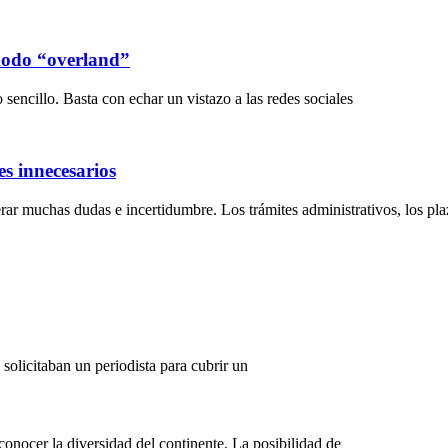
 modo “overland”
sencillo. Basta con echar un vistazo a las redes sociales
s innecesarios
ar muchas dudas e incertidumbre. Los trámites administrativos, los plaz
solicitaban un periodista para cubrir un
onocer la diversidad del continente. La posibilidad de