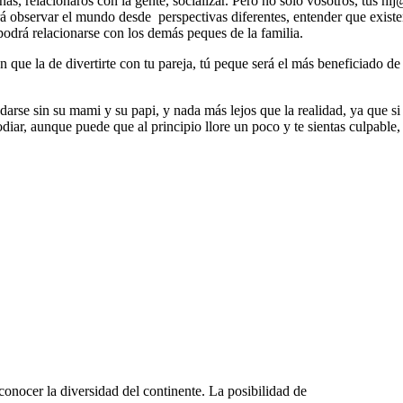
onas, relacionaros con la gente, socializar. Pero no solo vosotros, tus 
rá observar el mundo desde perspectivas diferentes, entender que existe
odrá relacionarse con los demás peques de la familia.
n que la de divertirte con tu pareja, tú peque será el más beneficiado de
e sin su mami y su papi, y nada más lejos que la realidad, ya que si n
diar, aunque puede que al principio llore un poco y te sientas culpable, 
onocer la diversidad del continente. La posibilidad de