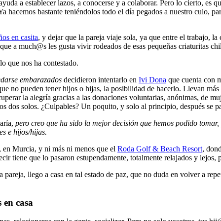
yuda a establecer lazos, a conocerse y a colaborar. Pero lo cierto, es q
 Ya hacemos bastante teniéndolos todo el día pegados a nuestro culo, pa
ños en casita
, y dejar que la pareja viaje sola, ya que entre el trabajo, l
, que a much@s les gusta vivir rodeados de esas pequeñas criaturitas chil
 lo que nos ha contestado.
edarse embarazados
decidieron intentarlo en
Ivi Dona
que cuenta con m
 que no pueden tener hijos o hijas, la posibilidad de hacerlo. Llevan má
uperar la alegría gracias a las donaciones voluntarias, anónimas, de mu
los dos solos. ¿Culpables? Un poquito, y solo al principio, después se p
aría,
pero creo que ha sido la mejor decisión que hemos podido tomar, 
 e hijos/hijas.
, en Murcia, y ni más ni menos que el
Roda Golf & Beach Resort
, dond
cir tiene que lo pasaron estupendamente, totalmente relajados y lejos, p
sta pareja, llego a casa en tal estado de paz, que no duda en volver a re
s en casa