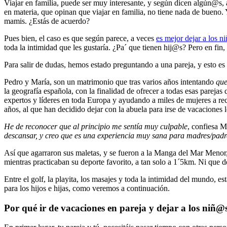
Viajar en familia, puede ser muy interesante, y según dicen algún@s, a
en materia, que opinan que viajar en familia, no tiene nada de bueno.
mamis. ¿Estás de acuerdo?
Pues bien, el caso es que según parece, a veces
es mejor dejar a los ni
toda la intimidad que les gustaría. ¿Pa´ que tienen hij@s? Pero en fin
Para salir de dudas, hemos estado preguntando a una pareja, y esto es
Pedro y María, son un matrimonio que tras varios años intentando
qu
la geografía española, con la finalidad de ofrecer a todas esas parejas
expertos y líderes en toda Europa y ayudando a miles de mujeres a rec
años, al que han decidido dejar con la abuela para irse de vacaciones 
He de reconocer que al principio me sentía muy culpable
, confiesa M
descansar, y creo que es una experiencia muy sana para madres/padres
Así que agarraron sus maletas, y se fueron a la Manga del Mar Menor
mientras practicaban su deporte favorito, a tan solo a 1´5km. Ni que de
Entre el golf, la playita, los masajes y toda la intimidad del mundo, e
para los hijos e hijas, como veremos a continuación.
Por qué ir de vacaciones en pareja y dejar a los niñ@