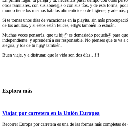
En primer lugar, tu pareja y tú, necesitáis pasar tiempo con otras pers
otros familiares, con sus abuel@s o con sus tíos, y de esta forma, pod
mundo tiene los mismos hábitos alimenticios o de higiene, y además, p
Si te tomas unos días de vacaciones en la playita, sin más preocupació
de los adultos, y si éstos están felices, ell@s también lo estarán.
Muchas veces pensarás, que tu hij@ es demasiado pequeñ@ para quedars
independiente, y aprenderá a ser responsable. No pienses que te va a o
alegría, y los de tu hij@ también.
Buen viaje, y a disfrutar, que la vida son dos días…!!!
Explora más
Viajar por carretera en la Unión Europea
Recorrer Europa por carretera es una de las formas más completas de c