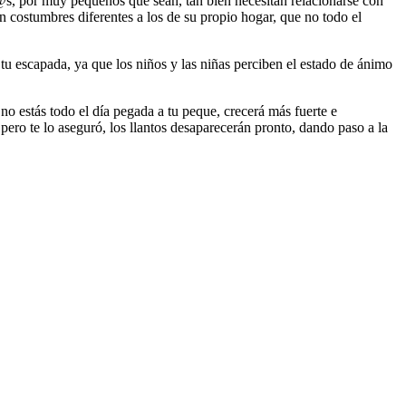
hij@s, por muy pequeños que sean, tan bien necesitan relacionarse con
n costumbres diferentes a los de su propio hogar, que no todo el
 tu escapada, ya que los niños y las niñas perciben el estado de ánimo
o estás todo el día pegada a tu peque, crecerá más fuerte e
pero te lo aseguró, los llantos desaparecerán pronto, dando paso a la