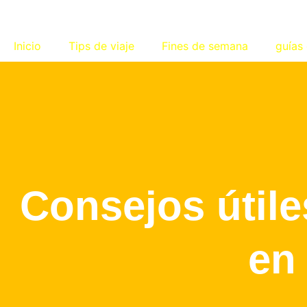
Inicio
Tips de viaje
Fines de semana
guías 
Consejos útile
en