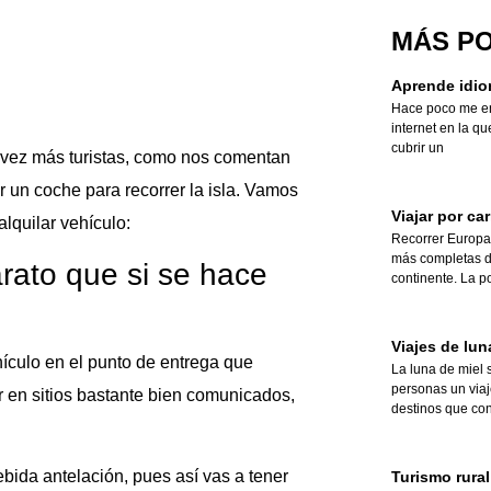
MÁS P
Aprende idio
Hace poco me en
internet en la qu
cubrir un
a vez más turistas, como nos comentan
ar un coche para recorrer la isla. Vamos
Viajar por ca
alquilar vehículo:
Recorrer Europa 
más completas d
rato que si se hace
continente. La p
Viajes de lun
hículo en el punto de entrega que
La luna de miel 
personas un via
r en sitios bastante bien comunicados,
destinos que co
ebida antelación, pues así vas a tener
Turismo rural