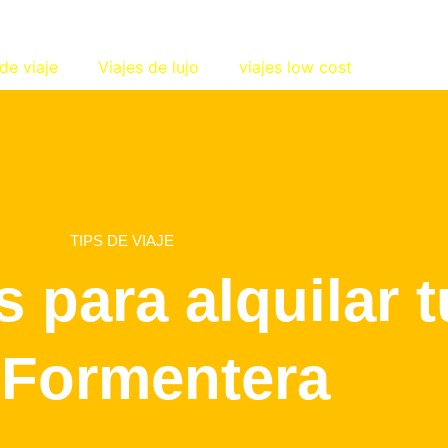
de viaje
Viajes de lujo
viajes low cost
TIPS DE VIAJE
s para alquilar 
 Formentera