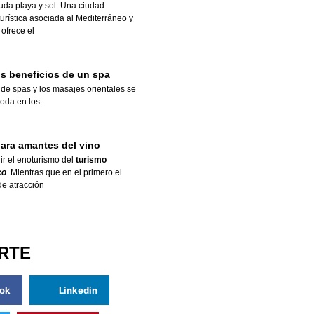
duda playa y sol. Una ciudad
rística asociada al Mediterráneo y
 ofrece el
os beneficios de un spa
 de spas
y los
masajes orientales
se
oda en los
ara amantes del vino
ir el enoturismo del
turismo
co
. Mientras que en el primero el
de atracción
RTE
ok
Linkedin