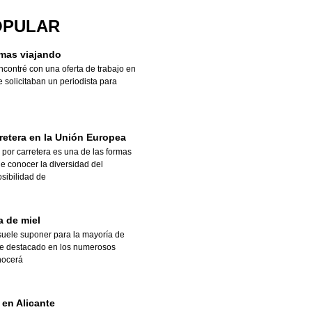
OPULAR
mas viajando
contré con una oferta de trabajo en
e solicitaban un periodista para
rretera en la Unión Europea
por carretera es una de las formas
e conocer la diversidad del
osibilidad de
a de miel
suele suponer para la mayoría de
je destacado en los numerosos
nocerá
 en Alicante