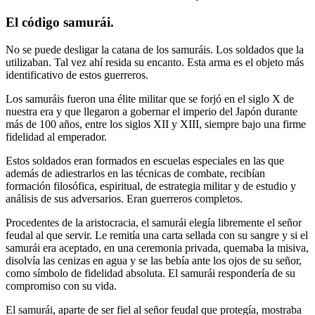
El código samurái.
No se puede desligar la catana de los samuráis. Los soldados que la
utilizaban. Tal vez ahí resida su encanto. Esta arma es el objeto más
identificativo de estos guerreros.
Los samuráis fueron una élite militar que se forjó en el siglo X de
nuestra era y que llegaron a gobernar el imperio del Japón durante
más de 100 años, entre los siglos XII y XIII, siempre bajo una firme
fidelidad al emperador.
Estos soldados eran formados en escuelas especiales en las que
además de adiestrarlos en las técnicas de combate, recibían
formación filosófica, espiritual, de estrategia militar y de estudio y
análisis de sus adversarios. Eran guerreros completos.
Procedentes de la aristocracia, el samurái elegía libremente el señor
feudal al que servir. Le remitía una carta sellada con su sangre y si el
samurái era aceptado, en una ceremonia privada, quemaba la misiva,
disolvía las cenizas en agua y se las bebía ante los ojos de su señor,
como símbolo de fidelidad absoluta. El samurái respondería de su
compromiso con su vida.
El samurái, aparte de ser fiel al señor feudal que protegía, mostraba