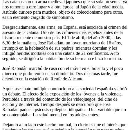
Las catanas son un arma medieval japonesa que su sola presencia ya
nos remonta a otro lugar y a otra época, al Japón de la edad media.
Artículo curioso para muchos, objeto de coleccionismo para otros,
es un elemento cargado de simbolismo.
Desgraciadamente, esta arma, en España, está asociada al crimen del
asesino de la catana. Uno de los crímenes más espeluznantes de la
historia reciente de nuestro país. El 1 de abril, del año 2000, a las
6,30 de la mañana, José Rabadán, un joven murciano de 16 años,
irrumpió en la habitación de sus padres, mientras dormían y les
infligió heridas mortales con una catana de 21 centímetros. Acto
seguido, se dirigió a la habitación de su hermana e hizo lo mismo.
José Rabadán marchó de casa con el móvil en el bolsillo y el poco
dinero que pudo reunir en su domicilio. Dos días más tarde, fue
detenido en la estación de Renfe de Alicante.
Aquel asesinato múltiple conmocionó a la sociedad española y abrió
un debate. El efecto de la exposición de los jóvenes a la violencia.
Percibida a través del contenido de los videojuegos, del cine de
acción y de internet. Tiempo después se descubrió que José
Rabadán padecía psicosis epiléptica idiopática. Una variable que no
se contemplaba. La salud mental en los adolescentes.
Dejando a un lado este hecho puntual, lo cierto es que el interés que
despiertan las catanas está asociado a la atracción que para muchos