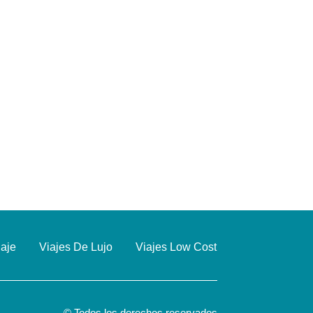
iaje
Viajes De Lujo
Viajes Low Cost
© Todos los derechos reservados