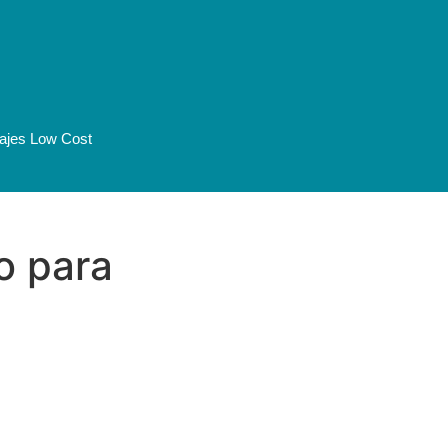
iajes Low Cost
o para