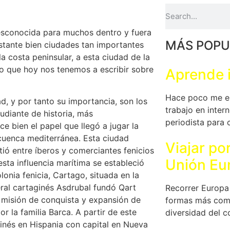
esconocida para muchos dentro y fuera
MÁS POPU
astante bien ciudades tan importantes
a costa peninsular, a esta ciudad de la
lo que hoy nos tenemos a escribir sobre
Aprende 
Hace poco me en
, y por tanto su importancia, son los
trabajo en intern
udiante de historia, más
periodista para 
e bien el papel que llegó a jugar la
 cuenca mediterránea. Esta ciudad
Viajar po
tió entre íberos y comerciantes fenicios
Unión Eu
 esta influencia marítima se estableció
lonia fenicia, Cartago, situada en la
eral cartaginés Asdrubal fundó Qart
Recorrer Europa 
u misión de conquista y expansión de
formas más comp
r la familia Barca. A partir de este
diversidad del c
inés en Hispania con capital en Nueva