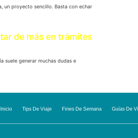
, un proyecto sencillo. Basta con echar
tar de más en trámites
ía suele generar muchas dudas e
Inicio
Tips De Viaje
Fines De Semana
Guías De V