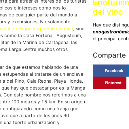
Enoturis
rta para atraer el interés de los turistas
blicos e intereses como nos lo
del vino
as de cualquier parte del mundo a
ours y excursiones. No solamente
Hay que distingu
onal de Arqueología Subacuática
, sino
enogastronómi
res como la Casa Fortuna, Augusteum,
el principal cent
litar de la Marina de Cartagena, las
, Loma Larga…entre muchos otros
Comparte
idar de que estamos hablando de una
Facebook
s estupendas al tratarse de un enclave
la del Pino, Cala Reona, Playa Honda,
Pinterest
o que hay que destacar por es la Manga
. Con este nombre nos referimos a una
entre 100 metros y 1’5 km. En su origen
do configurando como una franja que
lave que a partir de los años 60
n una fuerte urbanización y