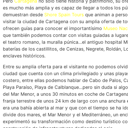
Pero
Cartagena
no solo tiene historia y patrimonio, su ofe
es mucho más amplia y es capaz de llegar a todos los pú
demuestran desde
Shore Spain Tours
que animan a person
visitar la ciudad de Cartagena con su amplia oferta de t
ofrecen guías para conocer el importantísimo
Museo Naci
que también podemos contar con visitas guiadas a luga
el teatro romano, la muralla púnica…el antiguo hospital Mi
baterías de los castillitos, de Cenizas, Negrete, Roldán
enclaves históricos.
Entre su amplia oferta para el visitante no podemos olv
ciudad que cuenta con un clima privilegiado y unas playa
costero, entre ellas podemos hablar de Cabo de Palos, Ca
Playa Paraíso, Playa de Calblanque…pero sin duda si alg
del Mar Menor, a unos 30 minutos en coche de Cartagena
franja terrestre de unos 24 km de largo con una anchura 
era una bahía abierta al mar y que con el tiempo se ha i
divide dos mares, el Mar Menor y el Mediterráneo, un enc
experimentó su transformación como destino turístico co