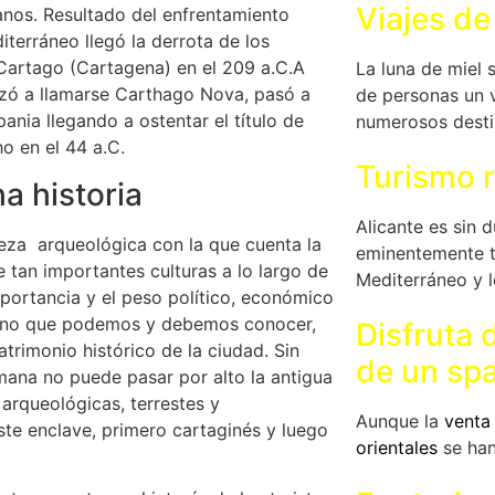
Viajes de
anos. Resultado del enfrentamiento
terráneo llegó la derrota de los
Cartago (Cartagena) en el 209 a.C.A
La luna de miel 
zó a llamarse Carthago Nova, pasó a
de personas un v
nia llegando a ostentar el título de
numerosos dest
 en el 44 a.C.
Turismo r
a historia
Alicante es sin 
eza arqueológica con la que cuenta la
eminentemente tu
 tan importantes culturas a lo largo de
Mediterráneo y l
portancia y el peso político, económico
 sino que podemos y debemos conocer,
Disfruta 
trimonio histórico de la ciudad. Sin
de un sp
omana no puede pasar por alto la antigua
arqueológicas, terrestes y
Aunque la
venta
ste enclave, primero cartaginés y luego
orientales
se han