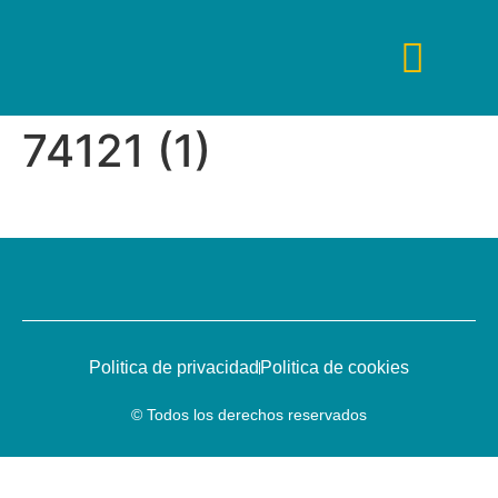
74121 (1)
Tips De Viaje
Fines De Semana
Guías De Viaje
Viajes De Lujo
Viajes Low Cost
Politica de privacidad
Politica de cookies
© Todos los derechos reservados