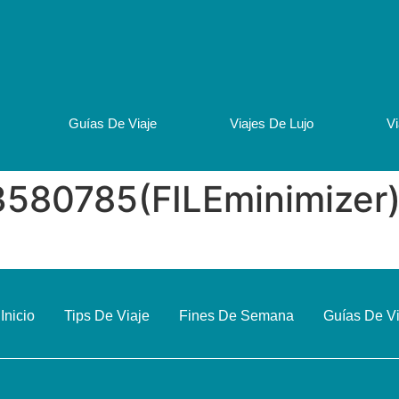
Guías De Viaje
Viajes De Lujo
V
3580785(FILEminimizer
Inicio
Tips De Viaje
Fines De Semana
Guías De V