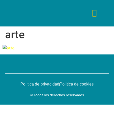
arte
Tips De Viaje
Fines De Semana
Guías De Viaje
Viajes De Lujo
Viajes Low Cost
Politica de privacidad
Politica de cookies
© Todos los derechos reservados