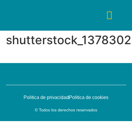
shutterstock_137830
Tips De Viaje
Fines De Semana
Guías De Viaje
Viajes De Lujo
Viajes Low Cost
Politica de privacidad
Politica de cookies
© Todos los derechos reservados