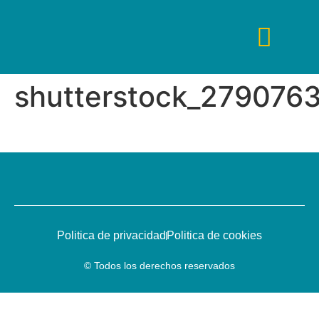
shutterstock_2790763
Tips De Viaje
Fines De Semana
Guías De Viaje
Viajes De Lujo
Viajes Low Cost
Politica de privacidad
Politica de cookies
© Todos los derechos reservados