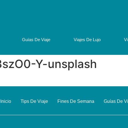
Guías De Viaje
Viajes De Lujo
V
szO0-Y-unsplash
Inicio
Tips De Viaje
Fines De Semana
Guías De V