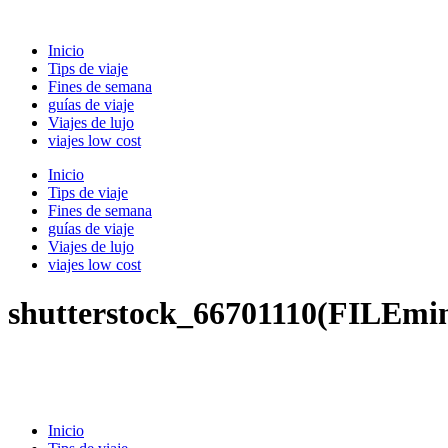
Ir
al
Inicio
contenido
Tips de viaje
Fines de semana
guías de viaje
Viajes de lujo
viajes low cost
Inicio
Tips de viaje
Fines de semana
guías de viaje
Viajes de lujo
viajes low cost
shutterstock_66701110(FILEmin
Inicio