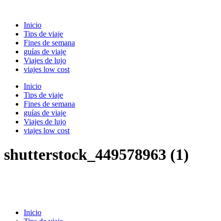
Ir
al
Inicio
contenido
Tips de viaje
Fines de semana
guías de viaje
Viajes de lujo
viajes low cost
Inicio
Tips de viaje
Fines de semana
guías de viaje
Viajes de lujo
viajes low cost
shutterstock_449578963 (1)
Inicio