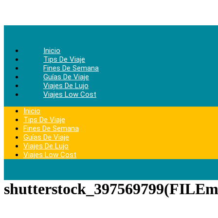
Ir
al
contenido
Inicio
Tips De Viaje
Fines De Semana
Guías De Viaje
Viajes De Lujo
Viajes Low Cost
Inicio
Tips De Viaje
Fines De Semana
Guías De Viaje
Viajes De Lujo
Viajes Low Cost
shutterstock_397569799(FILEm