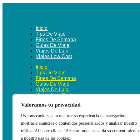
Inicio
Tips De Viaje
Fines De Semana
Guías De Viaje
Viajes De Lujo
Viajes Low Cost
Inicio
Tips De Viaje
Fines De Semana
Guías De Viaje
Viajes De Lujo
Viajes Low Cost
Valoramos tu privacidad
Usamos cookies para mejorar su experiencia de navegación,
mostrarle anuncios o contenidos personalizados y analizar nuestro
tráfico. Al hacer clic en “Aceptar todo” usted da su consentimiento
Politica de privacidad
Politica de cookies
a nuestro uso de las cookies.