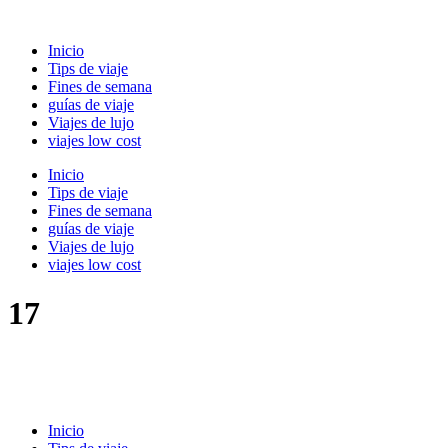
Ir
al
Inicio
contenido
Tips de viaje
Fines de semana
guías de viaje
Viajes de lujo
viajes low cost
Inicio
Tips de viaje
Fines de semana
guías de viaje
Viajes de lujo
viajes low cost
17
Inicio