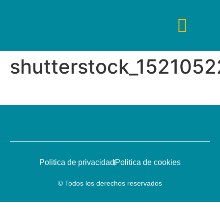
shutterstock_1521052
Tips De Viaje
Fines De Semana
Guías De Viaje
Viajes De Lujo
Viajes Low Cost
Politica de privacidad
Politica de cookies
© Todos los derechos reservados