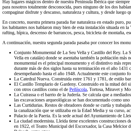
Hay lugares mágicos dentro de nuestra Península Ibérica que siempre 
para nosotros totalmente desconocida, pues ninguno de los dos habíamo
compaginar disfrute y descanso, naturaleza y cultura, y desde luego qu
En concreto, nuestra primera parada fue naturaleza en estado puro, p
los habitantes nos hablaron muy bien de esta instalación situada en la V
rafting, hípica, descenso de barrancos, pesca, bicicleta de montaña, es
A continuación, nuestra segunda parada pasaba por conocer los monume
Conjunto Monumental de La Seu Vella y Castillo del Rey. La Seu 
Vella en catalán) donde se asentaba también la población más n
monumental es el principal monumento y el distintivo más repres
durante más de dos siglos hasta su terminación en el año 1431 c
desempeñando hasta el año 1948. Actualmente este conjunto fo
La Catedral Nueva. Construida entre 1761 y 1781, de estilo bar
El Castillo Templario de Gardeny. Construido en la mitad del s
con otros castillos como el de
Peñíscola
, Tortosa, Miravet y M
La Cuirassa o el barrio de la Judería. Se calcula que a mediad
las excavaciones arqueológicas se han documentado como uno de
Las Curtidurias. Restos de obradores donde se curtía y trabajab
la canalización que se utilizaba en la Edad Media y su curso, ac
Palacio de la Paeria. Es la sede actual del Ayuntamiento de Llei
La ciudad modernista. Lleida tiene excelentes construcciones de
en 1922, el Teatro Municipal del Escorxador, la Casa Melcior de