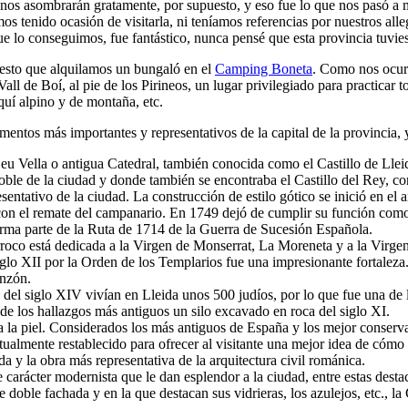
nos asombrarán gratamente, por supuesto, y eso fue lo que nos pasó a m
s tenido ocasión de visitarla, ni teníamos referencias por nuestros al
e lo conseguimos, fue fantástico, nunca pensé que esta provincia tuviese
uesto que alquilamos un bungaló en el
Camping Boneta
. Como nos ocurr
all de Boí, al pie de los Pirineos, un lugar privilegiado para practicar 
quí alpino y de montaña, etc.
ntos más importantes y representativos de la capital de la provincia, 
Vella o antigua Catedral, también conocida como el Castillo de Lleida,
oble de la ciudad y donde también se encontraba el Castillo del Rey, c
entativo de la ciudad. La construcción de estilo gótico se inició en el
on el remate del campanario. En 1749 dejó de cumplir su función como C
rma parte de la Ruta de 1714 de la Guerra de Sucesión Española.
roco está dedicada a la Virgen de Monserrat, La Moreneta y a la Virge
iglo XII por la Orden de los Templarios fue una impresionante fortale
onzón.
os del siglo XIV vivían en Lleida unos 500 judíos, por lo que fue una 
 los hallazgos más antiguos un silo excavado en roca del siglo XI.
a la piel. Considerados los más antiguos de España y los mejor conserva
tualmente restablecido para ofrecer al visitante una mejor idea de cómo 
da y la obra más representativa de la arquitectura civil románica.
 carácter modernista que le dan esplendor a la ciudad, entre estas des
 doble fachada y en la que destacan sus vidrieras, los azulejos, etc., 