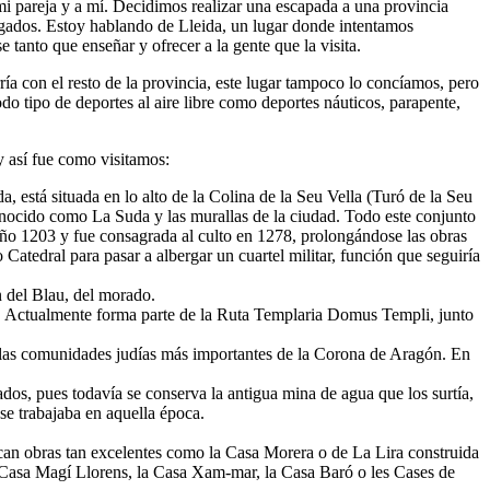
i pareja y a mí. Decidimos realizar una escapada a una provincia
legados. Estoy hablando de Lleida, un lugar donde intentamos
 tanto que enseñar y ofrecer a la gente que la visita.
ía con el resto de la provincia, este lugar tampoco lo concíamos, pero
todo tipo de deportes al aire libre como deportes náuticos, parapente,
y así fue como visitamos:
 está situada en lo alto de la Colina de la Seu Vella (Turó de la Seu
onocido como La Suda y las murallas de la ciudad. Todo este conjunto
 año 1203 y fue consagrada al culto en 1278, prolongándose las obras
atedral para pasar a albergar un cuartel militar, función que seguiría
n del Blau, del morado.
za. Actualmente forma parte de la Ruta Templaria Domus Templi, junto
de las comunidades judías más importantes de la Corona de Aragón. En
dos, pues todavía se conserva la antigua mina de agua que los surtía,
se trabajaba en aquella época.
tacan obras tan excelentes como la Casa Morera o de La Lira construida
la Casa Magí Llorens, la Casa Xam-mar, la Casa Baró o les Cases de