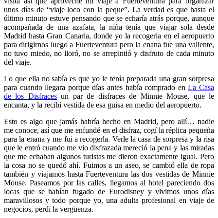
visita así que aproveché mi viaje a Fuerteventura para organizar
unos días de “viaje loco con la peque”. La verdad es que hasta el
último minuto estuve pensando que se echaría atrás porque, aunque
acompañada de una azafata, la niña tenía que viajar sola desde
Madrid hasta Gran Canaria, donde yo la recogería en el aeropuerto
para dirigirnos luego a Fuerteventura pero la enana fue una valiente,
no tuvo miedo, no lloró, no se arrepintió y disfruto de cada minuto
del viaje.
Lo que ella no sabía es que yo le tenía preparada una gran sorpresa
para cuando llegara porque días antes había comprado en
La Casa
de los Disfraces
un par de disfraces de Minnie Mouse, que le
encanta, y la recibí vestida de esa guisa en medio del aeropuerto.
Esto es algo que jamás habría hecho en Madrid, pero allí… nadie
me conoce, así que me enfundé en el disfraz, cogí la réplica pequeña
para la enana y me fui a recogerla. Verle la casa de sorpresa y la risa
que le entró cuando me vio disfrazada mereció la pena y las miradas
que me echaban algunos turistas me dieron exactamente igual. Pero
la cosa no se quedó ahí. Fuimos a un aseo, se cambió ella de ropa
también y viajamos hasta Fuerteventura las dos vestidas de Minnie
Mouse. Paseamos por las calles, llegamos al hotel pareciendo dos
locas que se habían fugado de Eurodisney y vivimos unos días
maravillosos y todo porque yo, una adulta profesional en viaje de
negocios, perdí la vergüenza.