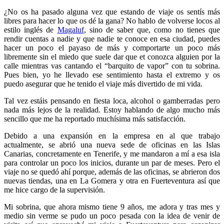
¿No os ha pasado alguna vez que estando de viaje os sentís más
libres para hacer lo que os dé la gana? No hablo de volverse locos al
estilo inglés de
Magaluf
, sino de saber que, como no tienes que
rendir cuentas a nadie y que nadie te conoce en esa ciudad, puedes
hacer un poco el payaso de más y comportarte un poco más
libremente sin el miedo que suele dar que et conozca alguien por la
calle mientras vas cantando el “barquito de vapor” con tu sobrina.
Pues bien, yo he llevado ese sentimiento hasta el extremo y os
puedo asegurar que he tenido el viaje más divertido de mi vida.
Tal vez estáis pensando en fiesta loca, alcohol o gamberradas pero
nada más lejos de la realidad. Estoy hablando de algo mucho más
sencillo que me ha reportado muchísima más satisfacción.
Debido a una expansión en la empresa en al que trabajo
actualmente, se abrió una nueva sede de oficinas en las Islas
Canarias, concretamente en Tenerife, y me mandaron a mí a esa isla
para controlar un poco los inicios, durante un par de meses. Pero el
viaje no se quedó ahí porque, además de las oficinas, se abrieron dos
nuevas tiendas, una en La Gomera y otra en Fuerteventura así que
me hice cargo de la supervisión.
Mi sobrina, que ahora mismo tiene 9 años, me adora y tras mes y
medio sin verme se pudo un poco pesada con la idea de venir de