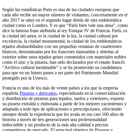
Según las estadísticas Paris es una de las ciudades europeas que
cada año recibe un mayor número de visitantes, concretamente en el
año 2017 se situó en el segundo lugar detrás de otra emblemática
ciudad como es Londres. Y es que “París bien vale una misa”, como
dice la famosa frase atribuida al rey Enrique IV de Francia. París, es
la ciudad del amor, es la ciudad de la luz, la ciudad cultural por
excelencia, la ciudad monumental, la ciudad de los emblemáticos
tejados abuhardillados con sus pequeñas ventanas de cuarterones
blancos, denominadas por los franceses mansardas y abiertas al
exterior sobre unos tejados grises construidos con materiales nobles
como el zinc y la pizarra, han sido declarados por el estado francés
“Archivo cultural inestimable” y se ha promovido su candidatura
para que en un futuro pasen a ser parte del Patrimonio Mundial
protegido por la Unesco.
Francia es uno de los más de veinte países a los que la empresa
española
Pizarras y derivados
, especializada en la comercialización
y distribución de pizarras para tejados, suelos y exteriores, exporta
su pizarra extraída y elaborada a partir de los mejores yacimientos y
adaptada a todo tipo de aplicaciones o prescripciones, ofreciendo
siempre desde la experiencia que les avala en sus casi 100 años de
historia a través de tres generaciones una profesionalidad
indiscutible y un producto de la más alta calidad a precios
competitivos de mercado. El principal objetivo de Pizarras y