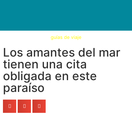
Tips De Viaje
Fines De Semana
Guías De Viaje
Viajes De Lujo
Viajes Low Cost
guías de viaje
Los amantes del mar
tienen una cita
obligada en este
paraíso