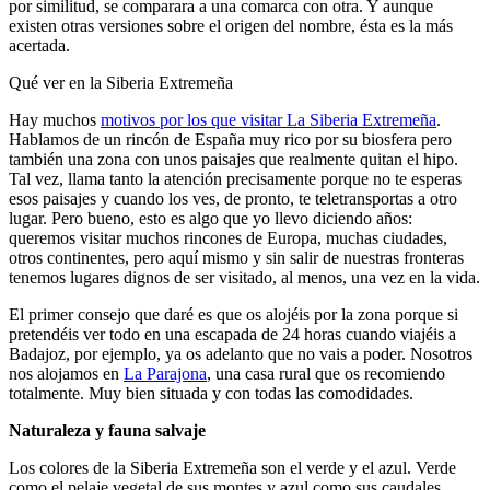
por similitud, se comparara a una comarca con otra. Y aunque
existen otras versiones sobre el origen del nombre, ésta es la más
acertada.
Qué ver en la Siberia Extremeña
Hay muchos
motivos por los que visitar La Siberia Extremeña
.
Hablamos de un rincón de España muy rico por su biosfera pero
también una zona con unos paisajes que realmente quitan el hipo.
Tal vez, llama tanto la atención precisamente porque no te esperas
esos paisajes y cuando los ves, de pronto, te teletransportas a otro
lugar. Pero bueno, esto es algo que yo llevo diciendo años:
queremos visitar muchos rincones de Europa, muchas ciudades,
otros continentes, pero aquí mismo y sin salir de nuestras fronteras
tenemos lugares dignos de ser visitado, al menos, una vez en la vida.
El primer consejo que daré es que os alojéis por la zona porque si
pretendéis ver todo en una escapada de 24 horas cuando viajéis a
Badajoz, por ejemplo, ya os adelanto que no vais a poder. Nosotros
nos alojamos en
La Parajona
, una casa rural que os recomiendo
totalmente. Muy bien situada y con todas las comodidades.
Naturaleza y fauna salvaje
Los colores de la Siberia Extremeña son el verde y el azul. Verde
como el pelaje vegetal de sus montes y azul como sus caudales