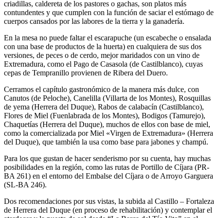
criadillas, caldereta de los pastores o gachas, son platos más
contundentes y que cumplen con la función de saciar el estómago de
cuerpos cansados por las labores de la tierra y la ganadería.
En la mesa no puede faltar el escarapuche (un escabeche o ensalada
con una base de productos de la huerta) en cualquiera de sus dos
versiones, de peces o de cerdo, mejor maridados con un vino de
Extremadura, como el Pago de Casasola (de Castilblanco), cuyas
cepas de Tempranillo provienen de Ribera del Duero.
Cerramos el capítulo gastronómico de la manera más dulce, con
Canutos (de Peloche), Canelilla (Villarta de los Montes), Rosquillas
de yema (Herrera del Duque), Rabos de calabacín (Castilblanco),
Flores de Miel (Fuenlabrada de los Montes), Bodigos (Tamurejo),
Chaquetías (Herrera del Duque), muchos de ellos con base de miel,
como la comercializada por Miel «Virgen de Extremadura» (Herrera
del Duque), que también la usa como base para jabones y champú.
Para los que gustan de hacer senderismo por su cuenta, hay muchas
posibilidades en la región, como las rutas de Portillo de Cíjara (PR-
BA 261) en el entorno del Embalse del Cíjara o de Arroyo Garguera
(SL-BA 246).
Dos recomendaciones por sus vistas, la subida al Castillo – Fortaleza
de Herrera del Duque (en proceso de rehabilitación) y contemplar el