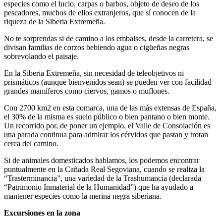
especies como el lucio, carpas o barbos, objeto de deseo de los
pescadores, muchos de ellos extranjeros, que sí conocen de la
riqueza de la Siberia Extremeña.
No te sorprendas si de camino a los embalses, desde la carretera, se
divisan familias de corzos bebiendo agua o cigüeñas negras
sobrevolando el paisaje.
En la Siberia Extremeña, sin necesidad de teleobjetivos ni
prismáticos (aunque bienvenidos sean) se pueden ver con facilidad
grandes mamíferos como ciervos, gamos o muflones.
Con 2700 km2 en esta comarca, una de las más extensas de España,
el 30% de la misma es suelo público o bien pantano o bien monte.
Un recorrido por, de poner un ejemplo, el Valle de Consolación es
una parada continua para admirar los cérvidos que pastan y trotan
cerca del camino.
Si de animales domesticados hablamos, los podemos encontrar
puntualmente en la Cañada Real Segoviana, cuando se realiza la
“Trasterminancia”, una variedad de la Trashumancia (declarada
“Patrimonio Inmaterial de la Humanidad”) que ha ayudado a
mantener especies como la merina negra siberiana.
Excursiones en la zona