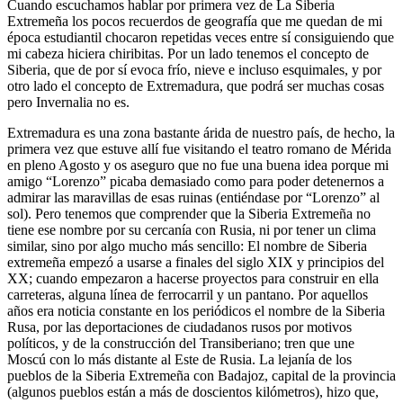
Cuando escuchamos hablar por primera vez de La Siberia
Extremeña los pocos recuerdos de geografía que me quedan de mi
época estudiantil chocaron repetidas veces entre sí consiguiendo que
mi cabeza hiciera chiribitas. Por un lado tenemos el concepto de
Siberia, que de por sí evoca frío, nieve e incluso esquimales, y por
otro lado el concepto de Extremadura, que podrá ser muchas cosas
pero Invernalia no es.
Extremadura es una zona bastante árida de nuestro país, de hecho, la
primera vez que estuve allí fue visitando el teatro romano de Mérida
en pleno Agosto y os aseguro que no fue una buena idea porque mi
amigo “Lorenzo” picaba demasiado como para poder detenernos a
admirar las maravillas de esas ruinas (entiéndase por “Lorenzo” al
sol). Pero tenemos que comprender que la Siberia Extremeña no
tiene ese nombre por su cercanía con Rusia, ni por tener un clima
similar, sino por algo mucho más sencillo: El nombre de Siberia
extremeña empezó a usarse a finales del siglo XIX y principios del
XX; cuando empezaron a hacerse proyectos para construir en ella
carreteras, alguna línea de ferrocarril y un pantano. Por aquellos
años era noticia constante en los periódicos el nombre de la Siberia
Rusa, por las deportaciones de ciudadanos rusos por motivos
políticos, y de la construcción del Transiberiano; tren que une
Moscú con lo más distante al Este de Rusia. La lejanía de los
pueblos de la Siberia Extremeña con Badajoz, capital de la provincia
(algunos pueblos están a más de doscientos kilómetros), hizo que,