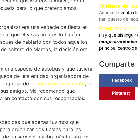
tancia de que Marcos también, por lo
Disfruta de lo
decuada para lo que pretendíamos
Aunque la
venta d
han puesto de mod
organizar era una especie de fiesta en
Enoturismo pa
nial que él y sus amigos lo habían
Hay que distinguir 
enogastronómico
espués de hablarlo con todos aquellos
principal centro de
 de soltero de Marcos, la decisión era
Comparte
n una especie de autobús y que tuviera
squeda de una entidad organizadora de
Facebook
a empresa de
despedidas en Alicante
, la
e sus amigos. Me recomendó que
Pinterest
ra en contacto con sus responsables.
espedidas que apenas tuvimos que
para organizar dos fiestas para las
ba de un servicio mucho más barato de