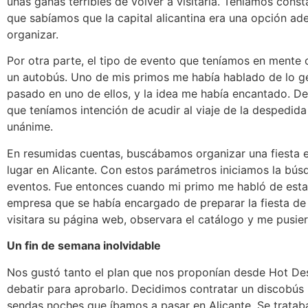
unas ganas terribles de volver a visitarla. Teníamos cons
que sabíamos que la capital alicantina era una opción a
organizar.
Por otra parte, el tipo de evento que teníamos en mente 
un autobús. Uno de mis primos me había hablado de lo ge
pasado en uno de ellos, y la idea me había encantado. D
que teníamos intención de acudir al viaje de la despedida
unánime.
En resumidas cuentas, buscábamos organizar una fiesta e
lugar en Alicante. Con estos parámetros iniciamos la bú
eventos. Fue entonces cuando mi primo me habló de est
empresa que se había encargado de preparar la fiesta d
visitara su página web, observara el catálogo y me pusie
Un fin de semana inolvidable
Nos gustó tanto el plan que nos proponían desde Hot D
debatir para aprobarlo. Decidimos contratar un discobús 
sendas noches que íbamos a pasar en Alicante. Se trata