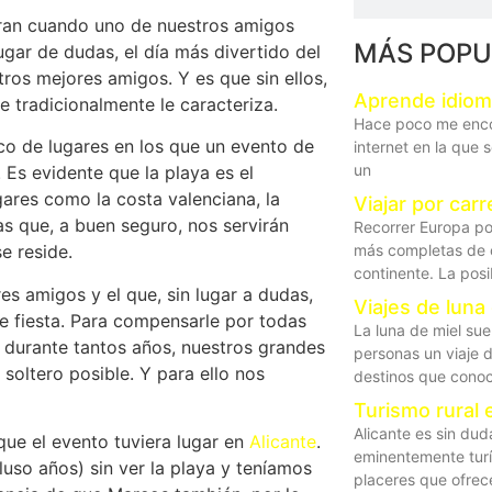
an cuando uno de nuestros amigos
MÁS POPU
ugar de dudas, el día más divertido del
ros mejores amigos. Y es que sin ellos,
Aprende idiom
 tradicionalmente le caracteriza.
Hace poco me encon
o de lugares en los que un evento de
internet en la que 
un
. Es evidente que la playa es el
gares como la costa valenciana, la
Viajar por car
as que, a buen seguro, nos servirán
Recorrer Europa po
más completas de c
e reside.
continente. La posi
s amigos y el que, sin lugar a dudas,
Viajes de luna
de fiesta. Para compensarle por todas
La luna de miel su
 durante tantos años, nuestros grandes
personas un viaje 
soltero posible. Y para ello nos
destinos que cono
Turismo rural 
Alicante es sin dud
ue el evento tuviera lugar en
Alicante
.
eminentemente turí
uso años) sin ver la playa y teníamos
placeres que ofrec