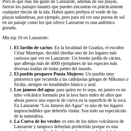
Pero lo que más me gustó de Lanzarote, además de sus playas,
fueron los paisajes lunares que puedes encontrar en prácticamente
cualquier rincón de la isla. Habrá quien prefiera el verde de las
playas tailandesas, por ejemplo, pero para mí ver una puesta de sol
en un paisaje como los que ofrece Lanzarote es una auténtica
gozada.
Mis top 10 en Lanzarote:
El Jardín de cactus
: En la localidad de Guatiza, el escultor
César Manrique, decidió diseñar uno de los lugares más
curiosos que ver en Lanzarote. Un bonito jardín de cáctus,
que alberga más de 4000 ejemplares de las especies más
diversas traídas de todas partes del mundo.
El pueblo pesquero Punta Mujeres
: Un pueblo muy
pintoresco que recuerda a las callejuelas griegas de Mikonos o
Sicilia, siempre en tonalidades blanco y azul.
Los jameos del agua
: para quien no lo sepa, un jameo es un
tubo volcánico formado por la lava hace miles de años que
ahora parece una especie de cueva en la superficie de la roca.
En Lanzarote “Los Jameos del Agua” es uno de los lugares
imprescindibles que deberéis visitar. Son todo un espectáculo
de la naturaleza.
La Cueva de los verdes
: es otro de los tubos volcánicos de
Lanzarote y tampoco deberíais perderóslo porque es una