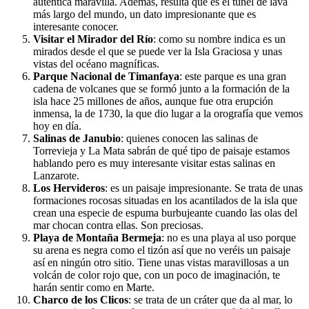
auténtica maravilla. Además, resulta que es el túnel de lava
más largo del mundo, un dato impresionante que es
interesante conocer.
Visitar el Mirador del Río
: como su nombre indica es un
mirados desde el que se puede ver la Isla Graciosa y unas
vistas del océano magníficas.
Parque Nacional de Timanfaya
: este parque es una gran
cadena de volcanes que se formó junto a la formación de la
isla hace 25 millones de años, aunque fue otra erupción
inmensa, la de 1730, la que dio lugar a la orografía que vemos
hoy en día.
Salinas de Janubio
: quienes conocen las salinas de
Torrevieja y La Mata sabrán de qué tipo de paisaje estamos
hablando pero es muy interesante visitar estas salinas en
Lanzarote.
Los Hervideros
: es un paisaje impresionante. Se trata de unas
formaciones rocosas situadas en los acantilados de la isla que
crean una especie de espuma burbujeante cuando las olas del
mar chocan contra ellas. Son preciosas.
Playa de Montaña Bermeja
: no es una playa al uso porque
su arena es negra como el tizón así que no veréis un paisaje
así en ningún otro sitio. Tiene unas vistas maravillosas a un
volcán de color rojo que, con un poco de imaginación, te
harán sentir como en Marte.
Charco de los Clicos
: se trata de un cráter que da al mar, lo