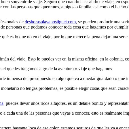
 buen souvenir de viaje. Seguro que cuando has salido de viaje, en espe
 con las personas que queremos, amigos o familia, así como el hecho de
ofesionales de
deshorasplayapostiguet.com
, se pueden producir una ser
dad de personas que podamos conocer toda cosa que hagamos por cumplir 
é es lo que no en el viaje, por lo que merece la pena dejar una serie 
imán del viaje. Esto lo puedes ver en la misma oficina, en la colonia, c
o el que les traigamos algo de la aventura o viaje que hagamos.
a parte inmensa del presupuesto en algo que va a quedar guardado o que
monetario no tengas problemas, es posible elegir cosas que sean caracter
na
, puedes llevar unos ricos alfajores, es un detalle bonito y representat
o a cada una de las personas que vayas a conocer, esto es realmente imp
artera bastante loca de ese color, estamos seguros de que les va a enca