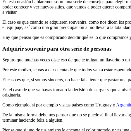
En esta ocasión hablaremos sobre una serie de consejos para elegir un
poder conocer y ver nuevos sitios, que vamos a poder querer compartir
a visitar.
El caso es que cuando se adquieren souvenirs, como nos dicen los pr
el equipaje, así como una gran preocupación al no llevar a la totali
Hay que pensar que es complicado decidir qué es lo que compramos y qu
Adquirir souvenir para otra serie de personas
Seguro que muchas veces oíste eso de que te traigan un llaverito o un 
Por este motivo, te vas a dar cuenta de que todos van a estar esperand
El caso es que, si somos sinceros, no hace falta tener que gastar un
En el caso de que ya hayas tomado la decisión de cargar y que a nivel 
originaria.
Como ejemplo, si por ejemplo visitas países como Uruguay o
Argenti
De la misma forma debemos pensar que no se puede al final llevar alg
terminar haciendo feliz a alguien.
Piensa que si uno de tus amigos le encanta el color morado y ves una c