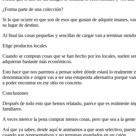
¿Forma parte de una colección?
Si lo que ocurre es que son de esos que gustan de adquirir imanes, vaso
su lugar de destino.
Al final las cosas pequeñas y sencillas de cargar van a terminar siendo
Elige productos locales
Cuando se compran cosas que se han hecho por los locales, suelen ser
adquieran bastante más económicos.
Esto hace que nos paremos a pensar sobre dónde estará lo realmente esp
denominación e origen vas a ser una estupenda alternativa porque van 
a poder encontrar en ese sitio en concreto.
Conclusiones
Después de todo esto que hemos relatado, parece que es realmente impo
familiares.
A veces merece la pena comprar menos cosas, pero que sea a la gente
Así que ya sabes, desde aquí te animamos a que sean selectivo, puesto 
cuando son representativos y no terminan guardados en un cajón.